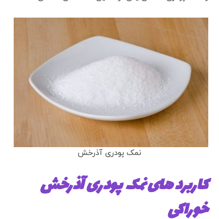
نمک پودری آذرخش
کاربرد های نمک پودری آذرخش
خوراکی