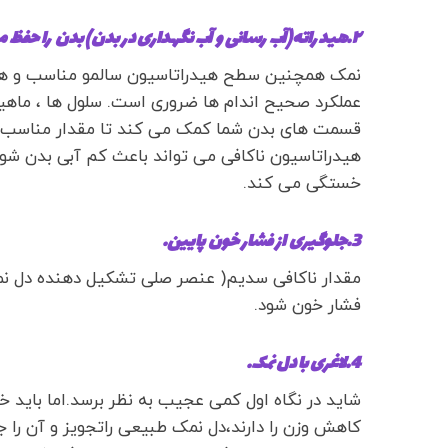
۲.هیدراته(آب رسانی و آب نگهداری در بدن) بدن را حفظ می کند.
نمک همچنین سطح هیدراتاسیون سالمو مناسب و همچن
عملکرد صحیح اندام ها ضروری است. سلول ها ، ماهیچ
قسمت های بدن شما کمک می کند تا مقدار مناسب م
هیدراتاسیون ناکافی می تواند باعث کم آبی بدن شو
خستگی می کند.
3.جلوگیری از فشار خون پایین.
مقدار ناکافی سدیم( عنصر صلی تشکیل دهنده دل ن
فشار خون شود.
4.لاغری با دل نمک.
شاید در نگاه اول کمی عجیب به نظر برسد.اما باید 
کاهش وزن را دارند،دل نمک طبیعی راتجویز و آن را