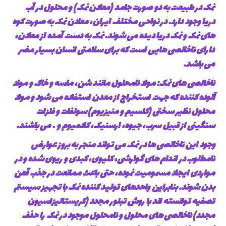
نمک در طبیعت به دو صورت جامد (معادن نمک) و محلول در آب
دریا وجود دارد. در نواحی مختلف ایران، معادن نمک به صورت کوه
های نمک و نمک دریا دیده می شوند. نمک به دست آمده از معادن،
دارای ناخالصی هایی است که برای سلامتی انسان بسیار مضر
می باشد.
ناخالصی های نمک: مواد نامحلول مانند شن، ماسه و خاک و مواد
آلوده کننده که جهت استخراج از معدن استفاده می شود و مواد
محلول نظیر سختی (کلسیم و منیزیوم) سولفات و فلزات
سنگینی از قبیل سرب، جیوه، ارسنیک، کادمیوم و … می باشند.
وجود این ناخالصی ها در نمک می تواند منجر به بروز عوارض
نامطلوب در اندام های گوارشی، کلیوی، کبدی و ریوی شده و در
مواردی ایجاد مسمومیت نموده، حتی باعث ممانعت در جذب آهن
بدن شوند. بنابراین واحدهای تولید کننده نمک با تجهیز سیستم
تصفیه توانسته اند با روش تبلور مجدد (کریستالیزاسیون
مجدد) ناخالصی های محلول و نامحلول موجود در نمک را حذف