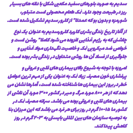
سدیم به صورت بلورهای سفید مکعبی شکل با دانه های بسیار
ریز در طبیعت وجود دارد. نمک طعام محصولی است متبلور،
شورمزه و بدون بو که عمدتا” از کلرور سدیم تشکیل شده است.
از آغاز تاریخ زندگی بشری کاربرد کلرورسدیم به عنوان یک نوع
چاشنی که به رژیم غذایی افزوده می شود کاملا” روشن است و
خواص ضد میکروبی نمک و خاصیت نگهداری مواد غذایی و
جلوگیری از فساد آن ها روشی متداول در زندگی بشر بوده است.
امروزه با توجه به شیوع بالای بیماری های قلبی و عروقی و
پرفشاری خون مصرف زیاد نمک به عنوان یکی از مهم ترین عوامل
خطر در بروز این بیماری ها شناخته شده است، آمارها نشان می
دهد که از هر ۸۰۰ مورد مرگ و میر در کشور ۳۰۰ مورد آن ناشی از
بیماری های قلبی و عروقی بوده می باشد. سرانه مصرف نمک در
کشور ما ۱۵-۱۰ گرم در روز برای هر فرد می باشد که این میزان بنا
به توصیه سازمان های بین المللی بایستی به ۳-۲ گرم در روز
کاهش پیدا کند.