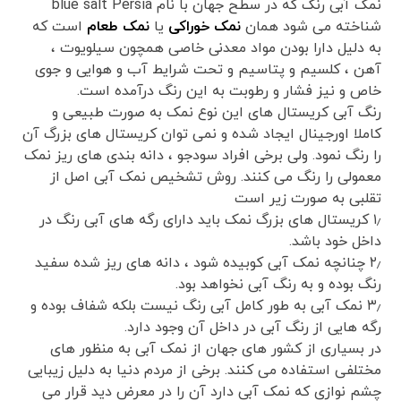
نمک آبی رنگ که در سطح جهان با نام blue salt Persia
شناخته می شود همان
نمک خوراکی
یا
نمک طعام
است که
به دلیل دارا بودن مواد معدنی خاصی همچون سیلویوت ،
آهن ، کلسیم و پتاسیم و تحت شرایط آب و هوایی و جوی
خاص و نیز فشار و رطوبت به این رنگ درآمده است.
رنگ آبی کریستال های این نوع نمک به صورت طبیعی و
کاملا اورجینال ایجاد شده و نمی توان کریستال های بزرگ آن
را رنگ نمود. ولی برخی افراد سودجو ، دانه بندی های ریز نمک
معمولی را رنگ می کنند. روش تشخیص نمک آبی اصل از
تقلبی به صورت زیر است
۱٫ کریستال های بزرگ نمک باید دارای رگه های آبی رنگ در
داخل خود باشد.
۲٫ چنانچه نمک آبی کوبیده شود ، دانه های ریز شده سفید
رنگ بوده و به رنگ آبی نخواهد بود.
۳٫ نمک آبی به طور کامل آبی رنگ نیست بلکه شفاف بوده و
رگه هایی از رنگ آبی در داخل آن وجود دارد.
در بسیاری از کشور های جهان از نمک آبی به منظور های
مختلفی استفاده می کنند. برخی از مردم دنیا به دلیل زیبایی
چشم نوازی که نمک آبی دارد آن را در معرض دید قرار می