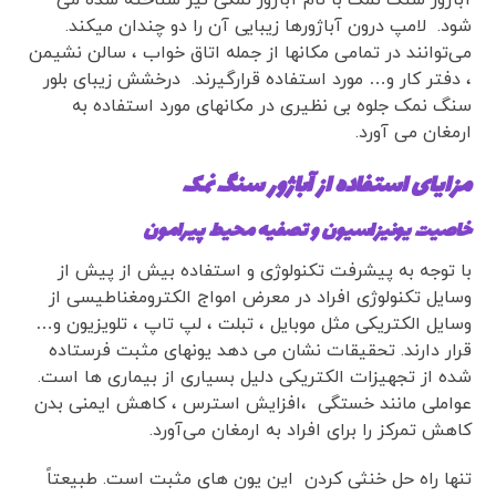
شود. لامپ درون آباژورها زیبایی آن را دو چندان میکند.
می‌توانند در تمامی مکانها از جمله اتاق خواب ، سالن نشیمن
، دفتر کار و… مورد استفاده قرارگیرند. درخشش زیبای بلور
سنگ نمک جلوه بی نظیری در مکانهای مورد استفاده به
ارمغان می آورد.
مزایای استفاده از
آباژور سنگ نمک
خاصیت یونیزاسیون و تصفیه محیط پیرامون
با توجه به پیشرفت تکنولوژی و استفاده بیش از پیش از
وسایل تکنولوژی افراد در معرض امواج الکترومغناطیسی از
وسایل الکتریکی مثل موبایل ، تبلت ، لپ تاپ ، تلویزیون و…
قرار دارند. تحقیقات نشان می دهد یونهای مثبت فرستاده
شده از تجهیزات الکتریکی دلیل بسیاری از بیماری ها است.
عواملی مانند خستگی ،افزایش استرس ، کاهش ایمنی بدن
کاهش تمرکز را برای افراد به ارمغان می‌آورد.
تنها راه حل خنثی کردن این یون های مثبت است. طبیعتاً