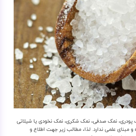
11، نمک مش 120، نمک مش 130، نمک پودری، نمک صدفی، نمک شکری، نمک نخودی یا شیلاتی
 مبنای علمی ندارد. لذا، مطالب زیر جهت اطلاع و