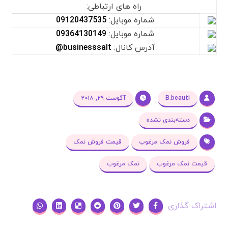
راه های ارتباطی:
شماره موبایل:
09120437535
شماره موبایل:
09364130149
آدرس کانال:
businesssalt@
B.beauti
آگوست ۲۹, ۲۰۱۸
دسته‌بندی نشده
فروش نمک مرغوب
قیمت فروش نمک
قیمت نمک مرغوب
نمک مرغوب