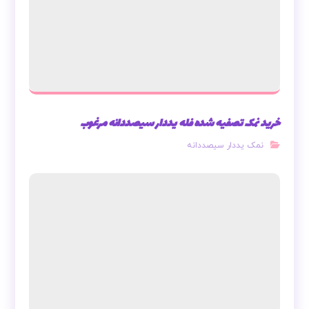
خرید نمک تصفیه شده فله یددار سیصددانه مرغوب
نمک یددار سیصددانه