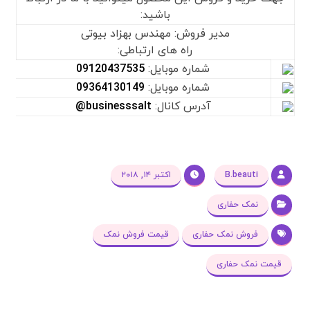
باشید:
مدیر فروش: مهندس بهزاد بیوتی
راه های ارتباطی:
شماره موبایل:
09120437535
شماره موبایل:
09364130149
آدرس کانال:
businesssalt@
B.beauti
اکتبر ۱۴, ۲۰۱۸
نمک حفاری
فروش نمک حفاری
قیمت فروش نمک
قیمت نمک حفاری