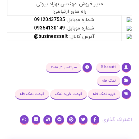
مدیر فروش: مهندس بهزاد بیوتی
راه های ارتباطی:
شماره موبایل:
09120437535
شماره موبایل:
09364130149
آدرس کانال:
businesssalt@
B.beauti
سپتامبر ۴, ۲۰۱۸
نمک فله
خرید نمک فله
قیمت خرید نمک
قیمت نمک فله