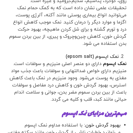
روی، گوگرد، پتاسیم، سدیم،برومید و غیره است.
تحقیقات علمی نشان داده است که به کمک حمام نمک
می‌توانید انواع بیماری پوستی مانند آکنه، آلرژی پوست،
اگزما و موارد دیگر را درمان کنید. نمک موجب کاهش انواع
درد و تورم گشته و برای شل کردن ماهیچه، بهبود حرکت
گردش خون، کاهش چین‌و‌چروک و پیری، از بین بردن سموم
بدن استفاده می شود.
نمک اپسوم
(epsom salt)
نمک اپسوم
دارای دو عنصر اصلی منیزیم و سولفات است.
منیزیم دارای خواص ضدالتهابی و سولفات باعث جذب مواد
مغذی به پوست می‌شود. وجود منیزیم در نمک باعث کاهش
استرس، بهبود گردش خون و کاهش درد مفاصل و سولفات
باعث از بین بردن سموم مضر بدن، جوانی و سلامت اندام
حیاتی مانند کبد، قلب و کلیه می گردد.
مهم‌ترین مزایای نمک اپسوم
بهبود گردش خون:
با استفاده مداوم نمک اپسوم
می‌توانید خطرات ناشی از گردش خون مانند سکته مغزی،