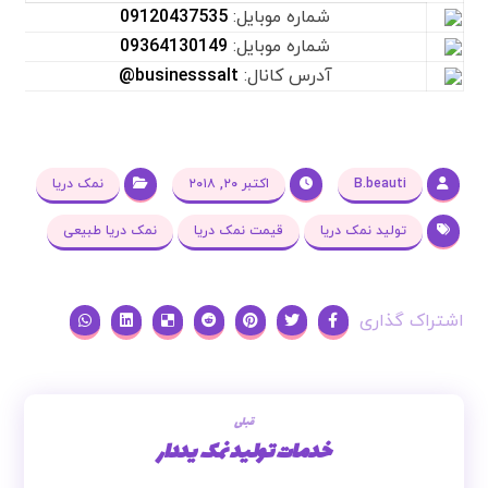
شماره موبایل:
09120437535
شماره موبایل:
09364130149
آدرس کانال:
businesssalt@
B.beauti
اکتبر ۲۰, ۲۰۱۸
نمک دریا
تولید نمک دریا
قیمت نمک دریا
نمک دریا طبیعی
قبلی
خدمات تولید نمک یددار