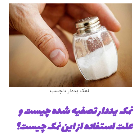
نمک یددار دلچسب
نمک یددار تصفیه شده
چیست و
علت استفاده از این نمک چیست؟