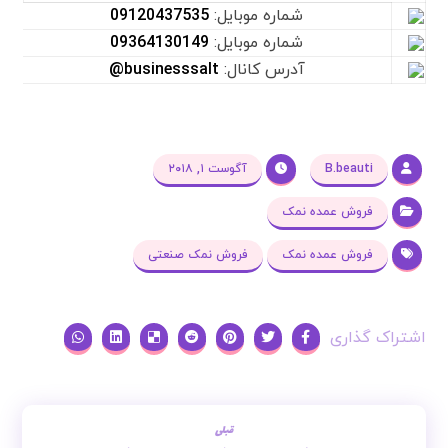
شماره موبایل:
09120437535
شماره موبایل:
09364130149
آدرس کانال:
businesssalt@
B.beauti
آگوست ۱, ۲۰۱۸
فروش عمده نمک
فروش عمده نمک
فروش نمک صنعتی
قبلی