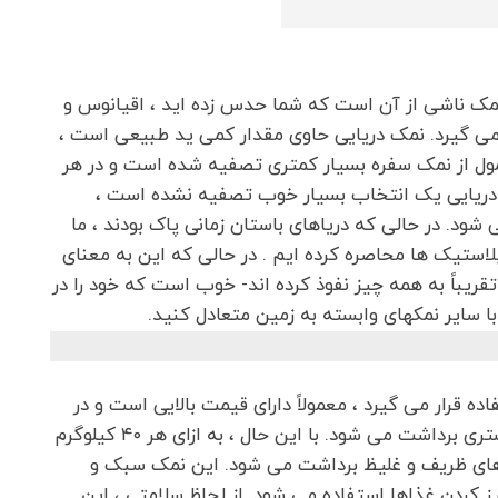
نمک ناشی از آن است که شما حدس زده اید ، اقیانوس و
 می گیرد. نمک دریایی حاوی مقدار کمی ید طبیعی است ،
معمول از نمک سفره بسیار کمتری تصفیه شده است و در هر
ی دریایی یک انتخاب بسیار خوب تصفیه نشده است ،
شود. در حالی که دریاهای باستان زمانی پاک بودند ، ما
پلاستیک ها محاصره کرده ایم . در حالی که این به معنای
قریباً به همه چیز نفوذ کرده اند- خوب است که خود را در
ا سایر نمکهای وابسته به زمین متعادل کنید.
ه قرار می گیرد ، معمولاً دارای قیمت بالایی است و در
امتداد ساحل فرانسه در همان استخرهای نمکی خاکستری برداشت می شود. با این حال ، به ازای هر ۴۰ کیلوگرم
 ، فقط ۱/۲ کیلوگرم از غذاهای ظریف و غلیظ برداشت می شود. این نمک سبک و
ز کردن غذاها استفاده می شود. از لحاظ سلامتی ، این