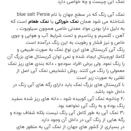
نمک آبی چیست و چه خواصی دارد
نمک آبی رنگ که در سطح جهان با نام blue salt Persia
شناخته می شود همان
نمک خوراکی
یا
نمک طعام
است که
به دلیل دارا بودن مواد معدنی خاصی همچون سیلویوت ،
آهن ، کلسیم و پتاسیم و تحت شرایط آب و هوایی و جوی
خاص و نیز فشار و رطوبت به این رنگ درآمده است.
رنگ آبی کریستال های این نوع نمک به صورت طبیعی و
کاملا اورجینال ایجاد شده و نمی توان کریستال های بزرگ آن
را رنگ نمود. ولی برخی افراد سودجو ، دانه بندی های ریز نمک
معمولی را رنگ می کنند. روش تشخیص نمک آبی اصل از
تقلبی به صورت زیر است
۱٫ کریستال های بزرگ نمک باید دارای رگه های آبی رنگ در
داخل خود باشد.
۲٫ چنانچه نمک آبی کوبیده شود ، دانه های ریز شده سفید
رنگ بوده و به رنگ آبی نخواهد بود.
۳٫ نمک آبی به طور کامل آبی رنگ نیست بلکه شفاف بوده و
رگه هایی از رنگ آبی در داخل آن وجود دارد.
در بسیاری از کشور های جهان از نمک آبی به منظور های