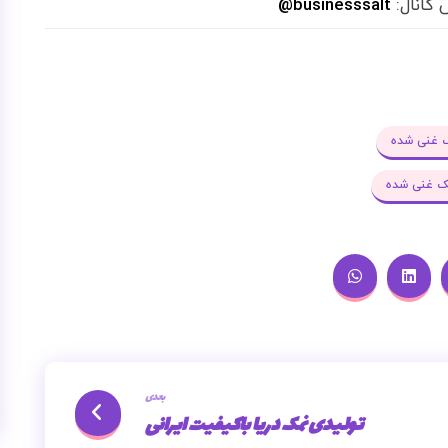
 کانال:
businesssalt@
 غنی شده
 غنی شده
بعدی
تولیدی نمک دریا باکیفیت ایرانی