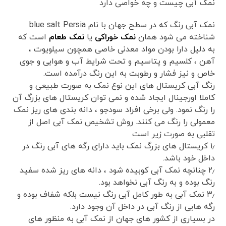
نمک آبی چیست و چه خواصی دارد
نمک آبی رنگ که در سطح جهان با نام blue salt Persia
شناخته می شود همان
نمک خوراکی
یا
نمک طعام
است که
به دلیل دارا بودن مواد معدنی خاصی همچون سیلویوت ،
آهن ، کلسیم و پتاسیم و تحت شرایط آب و هوایی و جوی
خاص و نیز فشار و رطوبت به این رنگ درآمده است.
رنگ آبی کریستال های این نوع نمک به صورت طبیعی و
کاملا اورجینال ایجاد شده و نمی توان کریستال های بزرگ آن
را رنگ نمود. ولی برخی افراد سودجو ، دانه بندی های ریز نمک
معمولی را رنگ می کنند. روش تشخیص نمک آبی اصل از
تقلبی به صورت زیر است
۱٫ کریستال های بزرگ نمک باید دارای رگه های آبی رنگ در
داخل خود باشد.
۲٫ چنانچه نمک آبی کوبیده شود ، دانه های ریز شده سفید
رنگ بوده و به رنگ آبی نخواهد بود.
۳٫ نمک آبی به طور کامل آبی رنگ نیست بلکه شفاف بوده و
رگه هایی از رنگ آبی در داخل آن وجود دارد.
در بسیاری از کشور های جهان از نمک آبی به منظور های