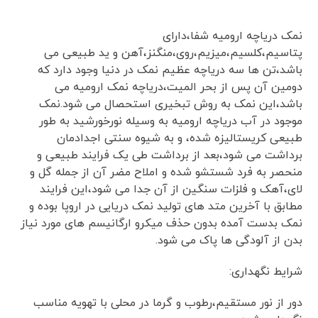
نمک دریاچه ارومیه شفا،دارای
پتاسیم،کلسیم،میزیم،روی،منگنز،آهن و ید طبیعی می
باشد،تن ها سه دریاچه عظیم نمک در دنیا وجود دارد که
دومین آن پس از بحر المیت،دریاچه نمک ارومیه می
باشد،این نمک به روش تبخیری استحصال می شود.نمک
موجود در آب دریاچه ارومیه به وسیله نورخورشید به طور
طبیعی کریستالیزه شده، و به شیوه سنتی اجدادمان
برداشت می شود،بعد از برداشت طی یک فرایند طبیعی و
منحصر به فرد شستشو شده و املاح مضر آن از جمله گل و
لای،آهک و فلزات سنگین از آن جدا می شود،این فرایند
مطابق با آخرین متد های تولید نمک دریایی در اروپا بوده و
نمک بدست آمده بدون حذف میکرو ارگانیسم های مورد نیاز
بدن از آلودگی ها پاک می شود.
شرایط نگهداری:
دور از نور مستقیم،رطوب و گرما در محلی با تهویه مناسب