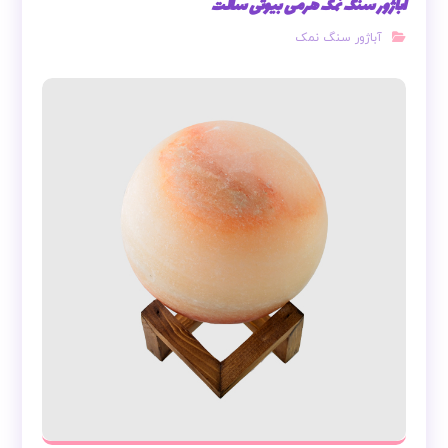
آباژور سنگ نمک هرمی بیوتی سالت
آباژور سنگ نمک