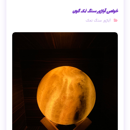
خواص آباژور سنگ نمک گوی
آباژور سنگ نمک