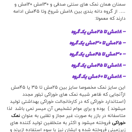
سمنان همان نمک های سنتی صدفی و ۱۳۰مش ۱۲۰مش و
….. از گروه دانه بندی بین ۱۸مش شروع وتا ۴۵مش ادامه
دارند که معمولا:
– ۱۸مش تا ۲۵مش یک گروه
– ۲۵مش تا ۳۰مش یک گروه
– ۳۰مش تا ۴۵مش یک گروه
– ۱۸مش تا ۴۵مش یک گروه
– ۱۸مش تا ۶۰مش یک گروه
این سایز نمک مخصوصا سایز بین ۲۵مش تا ۳۵ یا ۴۵مش
ازآنجایی که ظاهر شبیه نمک های خوراکی تبلور مجدد
(استاندارد خوراکی که در کارخانجالت خوراکی بهداشتی تولید
میشوند ) بوده و برای عوام تشخیص آن میسر نمی باشد لذا
متاسفانه در بازر به صورت غیر مجاز و تقلبی به عنوان
نمک
خوراکی
فروخته میشود و اکثر به متخلفین تولید کننده های
زیرزمینی فروخته شده و ایشان نیز با سوء استفاده ازبرند و