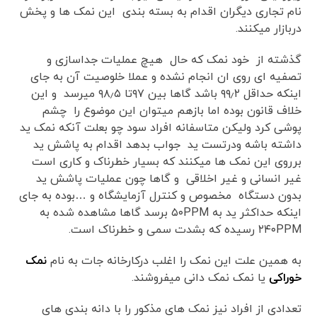
نام تجاری دیگران اقدام به بسته بندی این نمک ها و پخش
دربازار میکنند.
گذشته از خود نمک که حال هیچ عملیات جداسازی و
تصفیه ای روی ان انجام نشده و عملا خلوصیت آن به جای
اینکه حداقل ۹۹٫۲ باشد گاها بین ۹۷تا ۹۸٫۵ میرسد و این
خلاف قانون بوده اما بازهم میتوان این موضوع را چشم
پوشی کرد ولیکن متاسفانه افراد سود چو بعلت آنکه نمک ید
داشته باشه ودرتست ید جواب بدهد اقدام به پاشش ید
برروی این نمک ها میکنند که بسیار خطرناک و کاری است
غیر انسانی و غیر اخلاقی و گاها چون عملیات پاشش ید
بدون دستگاه مخصوص و کنترل آزمایشگاه و …بوده به جای
اینکه حداکثر ید به ۵۰PPM برسد گاها مشاهده شده به
۲۴۰PPM رسیده که بشدت سمی و خطرناک است.
به همین علت این نمک را اغلب درکارخانه جات به نام
نمک
خوراکی
یا نمک نمک دانی میفروشند.
تعدادی از افراد نیز نمک های مذکور را با دانه بندی های