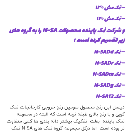
– نمک مش ۱۳۰
– نمک مش ۱۲۰
و شرکت نمک پاینده محصولات N-SA را به گروه های
زیر تقسیم کرده است :
– نمک N-SADd
– نمک N-SADr
– نمک N-SADm
– نمک N-SADg
– نمک N-SA12
درعمل این رنج محصول سومین رنج خروجی کارخانجات نمک
کوبی و یا رنج بالای طبقه نرمه است که البته در مجموعه
نمک پاینده بعلت تفکیک بیشتر دانه بندی ها کمی متفاوت
تر بوده است اما درکل مجموعه گروه نمک های N-SA نمک