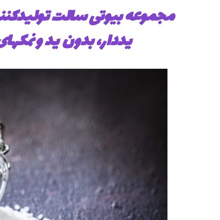
مجموعه بیوتی سالت تولیدکنند
یددار، بدون ید و نمکهای