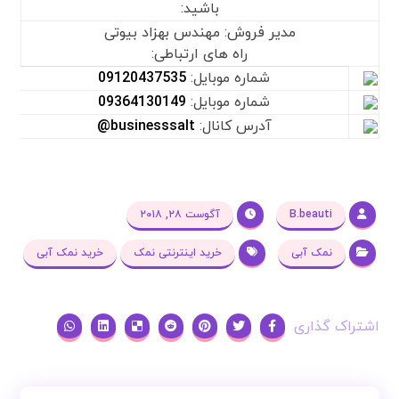
باشید:
مدیر فروش: مهندس بهزاد بیوتی
راه های ارتباطی:
شماره موبایل:
09120437535
شماره موبایل:
09364130149
آدرس کانال:
businesssalt@
B.beauti
آگوست ۲۸, ۲۰۱۸
نمک آبی
خرید اینترنتی نمک
خرید نمک آبی