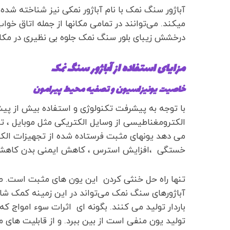
آباژور سنگ نمک با نام آباژور نمکی نیز شناخته شده 
میکند. می‌توانند در تمامی مکانها از جمله اتاق خوا
درخشش زیبای بلور سنگ نمک جلوه بی نظیری در مکانه
مزایای استفاده از
آباژور سنگ نمک
خاصیت یونیزاسیون و تصفیه محیط پیرامون
با توجه به پیشرفت تکنولوژی و استفاده بیش از پیش
الکترومغناطیسی از وسایل الکتریکی مثل موبایل ، تب
می دهد یونهای مثبت فرستاده شده از تجهیزات الکتر
خستگی ،افزایش استرس ، کاهش ایمنی بدن کاهش تمرکز
تنها راه حل خنثی کردن این یون های مثبت است. طبی
آباژورهای سنگ نمک می‌تواند در این زمینه کمک شایا
باردار تولید می کنند. بگونه ای اثرات سوء امواج 
تولید یون منفی است از بین ببرد. و از قابلیت های