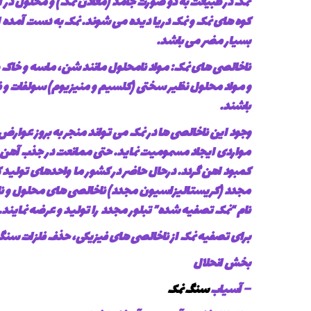
نمک در طبیعت به دو صورت جامد (معادن نمک) و محلول در آ
کوه های نمک و نمک دریا دیده می شوند. نمک به دست آمده
بسیار مضر می باشد.
ناخالصی های نمک: مواد نامحلول مانند شن، ماسه و خاک 
و مواد محلول نظیر سختی (کلسیم و منیزیوم) سولفات و ف
باشند.
وجود این ناخالصی ها در نمک می تواند منجر به بروز عوار
مواردی ایجاد مسمومیت نماید. حتی ممانعت در جذب آهن مو
کمبود اهن گردد. درحال حاضر در کشور ما واحدهای تولید ک
مجدد (کریستالیزاسیون مجدد) ناخالصی های محلول و نامح
نام “نمک تصفیه شده” تبلور مجدد را تولید و عرضه نمایند.
برای تصفیه نمک از ناخالصی های فیزیکی، حذف فلزات سنگ
بخش انحلال
– آسیاب
سنگ نمک