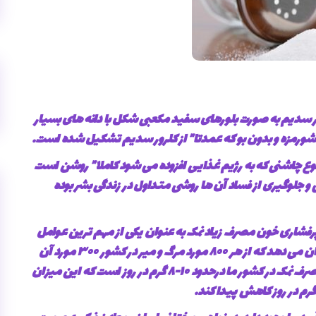
ر سدیم به صورت بلورهای سفید مکعبی شکل با دانه های بسیار
 شورمزه و بدون بو که عمدتا” از کلرور سدیم تشکیل شده است.
 نوع چاشنی که به رژیم غذایی افزوده می شود کاملا” روشن است
جلوگیری از فساد آن ها روشی متداول در زندگی بشر بوده
و پرفشاری خون مصرف زیاد نمک به عنوان یکی از مهم ترین عوامل
خطر در بروز این بیماری ها شناخته شده است، آمارها نشان می دهد که از هر ۸۰۰ مورد مرگ و میر در کشور ۳۰۰ مورد آن
ناشی از بیماری های قلبی و عروقی بوده می باشد. سرانه مصرف نمک در کشور ما درحدود ۱۰-۸ گرم در روز است که این میزان