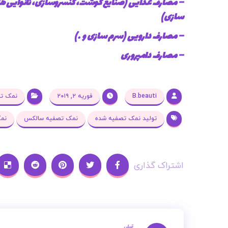
– مصارف غذایی (صنایع گوشت، کنسروسازی، نانوایی ها
سازی)
– مصارف دارویی (سرم سازی و …)
– مصارف دامپروری
B.beauti
فوریه ۲, ۲۰۱۹
نمک ت
تولید نمک تصفیه شده
نمک تصفیه سالکس
نم
قبلی