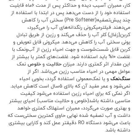
کار، ممبران آسیب دیده و حداکثر پس از مدت ۶ماه قابلیت
استفاده خود را از دست می‌دهد پس در ابتدا با استفاده از
چند پیش‌تصفیه(Pre Softener) سختی آب را کاهش
می‌دهند. فیلترمیکرونی رنگدانه‌های آب را می‌گیرد،
کربن(زغال) کلر آب را حذف می‌کند و رزین از طریق تبادل
یونی سختی آب را کاهش می‌دهد. میکرونی قابل تعویض و
کربن قابل شست‌شوست و جهت احیاء رزین از آب‌ونمک با
غلضت ۱۰% باید استفاده شود. غلضت‌های کمتر یا بیشتر از
این مقدار اثر کمتری دارند. میزان
حلالیت
و
خلوص
نمک
عوامل مهمی در احیاء مناسب رزین می‌باشد. اگر از
سنگ‌نمک
و یا نمک‌معمولی استفاده گردد، بخوبی احیاء
نمی‌شود و عمر مفید آن که بالای ۵سال است کاهش میابد.
اگر نمکی که برای احیاء رزین استفاده می‌شود کیفیت
مناسبی داشته باشد(خلوص و حلالیت مناسب) احیای بیشتر
و بهتری صورت می‌گردد، ممبران استهلاک کمتری خواهد
داشت و آب تصفیه شده نهایی حاوی کمترین سختی‌ست که
باعث می‌شود دستگاه RO دقیقتر عمل کند و کارایی بیشتری
داشته باشد.