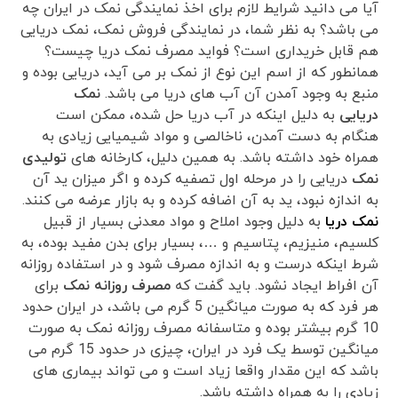
آیا می دانید شرایط لازم برای اخذ نمایندگی نمک در ایران چه
می باشد؟ به نظر شما، در نمایندگی فروش نمک، نمک دریایی
هم قابل خریداری است؟ فواید مصرف نمک دریا چیست؟
همانطور که از اسم این نوع از نمک بر می آید، دریایی بوده و
منبع به وجود آمدن آن آب های دریا می باشد.
نمک
دریایی
به دلیل اینکه در آب دریا حل شده، ممکن است
هنگام به دست آمدن، ناخالصی و مواد شیمیایی زیادی به
همراه خود داشته باشد. به همین دلیل، کارخانه های
تولیدی
نمک
دریایی را در مرحله اول تصفیه کرده و اگر میزان ید آن
به اندازه نبود، ید به آن اضافه کرده و به بازار عرضه می کنند.
نمک دریا
به دلیل وجود املاح و مواد معدنی بسیار از قبیل
کلسیم، منیزیم، پتاسیم و …، بسیار برای بدن مفید بوده، به
شرط اینکه درست و به اندازه مصرف شود و در استفاده روزانه
آن افراط ایجاد نشود. باید گفت که
مصرف روزانه نمک
برای
هر فرد که به صورت میانگین 5 گرم می باشد، در ایران حدود
10 گرم بیشتر بوده و متاسفانه مصرف روزانه نمک به صورت
میانگین توسط یک فرد در ایران، چیزی در حدود 15 گرم می
باشد که این مقدار واقعا زیاد است و می تواند بیماری های
زیادی را به همراه داشته باشد.