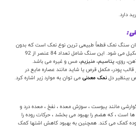
ی :
 همان سنگ نمک قطعاً طبیعی ترین نوع نمک است که بدون
آلودگی محیط زیست و همچنین عناصر شیمیایی تشکیل می شود. این سنگ شامل تعداد 84 عنصر از 92
هن، روی،
پتاسیم
،
منیزیم
، مس و غیره می باشد.
 قالب پودر، مکمل قرص یا شاید مانند عصاره مایع در
اص بینظیر دل
نمک معدنی
می توان به موارد زیر اشاره کرد.
ارشی مانند یبوست ، سوزش معده ، نفخ ، معده درد و
ها است ، که هضم را بهبود می بخشد ، حرکات روده را
وده کمک می کند. همچنین به بهبود کاهش اشتها کمک